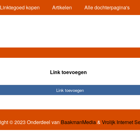
Linktegoed kopen
Artikelen
Alle dochterpagina's
Link toevoegen
Link toevoegen
ight © 2023 Onderdeel van
BaakmanMedia
&
Vrolijk Internet S